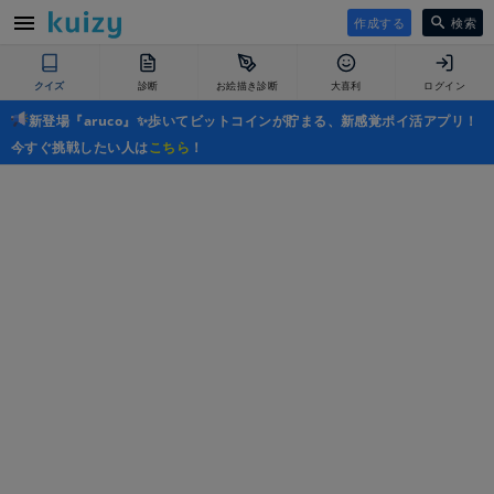
作成する
検索
クイズ
診断
お絵描き診断
大喜利
ログイン
新登場『aruco』✨歩いてビットコインが貯まる、新感覚ポイ活アプリ！
今すぐ挑戦したい人は
こちら
！