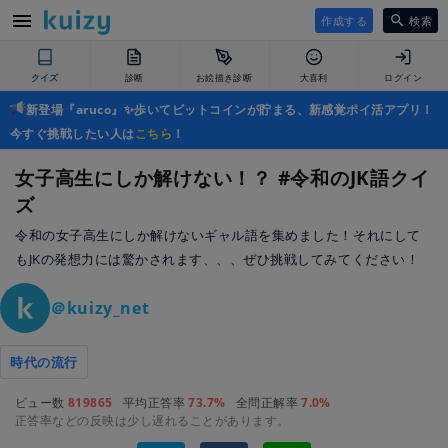
作成する
検索
クイズ
診断
お絵描き診断
大喜利
ログイン
新登場『aruco』✨歩いてビットコインが貯まる、新感覚ポイ活アプリ！
今すぐ挑戦したい人は
こちら
！
女子高生にしか解けない！？ #令和のJK語クイ
ズ
令和の女子高生にしか解けないギャル語を集めました！それにして
もJKの発想力には驚かされます、、、ぜひ挑戦してみてください！
＠kuizy_net
時代の流行
ビュー数
819865
平均正答率
73.7%
全問正解率
7.0%
正答率などの反映は少し遅れることがあります。