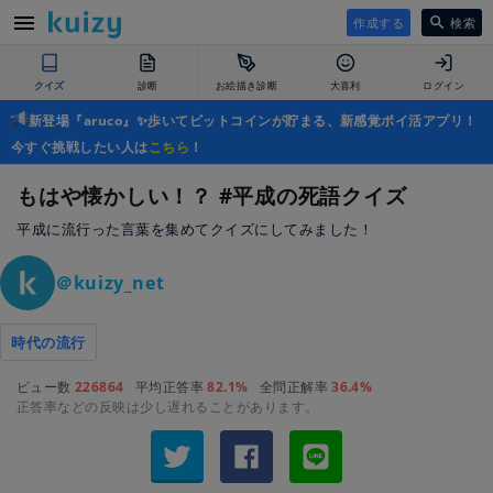
作成する
検索
クイズ
診断
お絵描き診断
大喜利
ログイン
新登場『aruco』✨歩いてビットコインが貯まる、新感覚ポイ活アプリ！
今すぐ挑戦したい人は
こちら
！
もはや懐かしい！？ #平成の死語クイズ
平成に流行った言葉を集めてクイズにしてみました！
＠kuizy_net
時代の流行
ビュー数
226864
平均正答率
82.1%
全問正解率
36.4%
正答率などの反映は少し遅れることがあります。