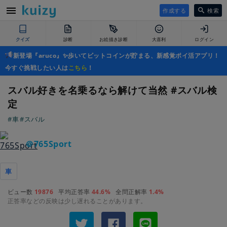
作成する
検索
クイズ
診断
お絵描き診断
大喜利
ログイン
新登場『aruco』✨歩いてビットコインが貯まる、新感覚ポイ活アプリ！
今すぐ挑戦したい人は
こちら
！
スバル好きを名乗るなら解けて当然 #スバル検
定
#車
#スバル
＠765Sport
車
ビュー数
19876
平均正答率
44.6%
全問正解率
1.4%
正答率などの反映は少し遅れることがあります。