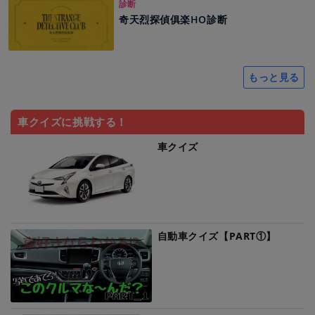
診断
奇天烈探偵俱楽HO診断
もっと見る
車クイズに挑戦する！
車クイズ
自動車クイズ【PART①】