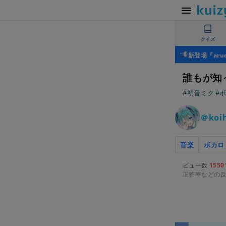
クイズ
新登場『ar
誰もが知
#初音ミク
#
＠koi
音楽
ボカロ
ビュー数
1550
正答率などの