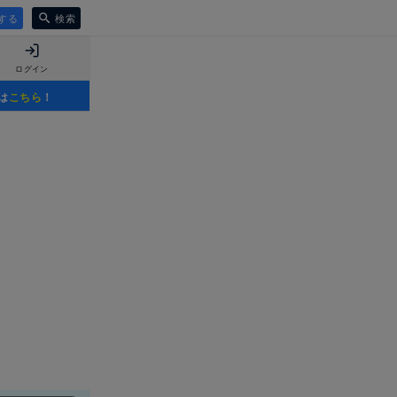
する
検索
ログイン
は
こちら
！