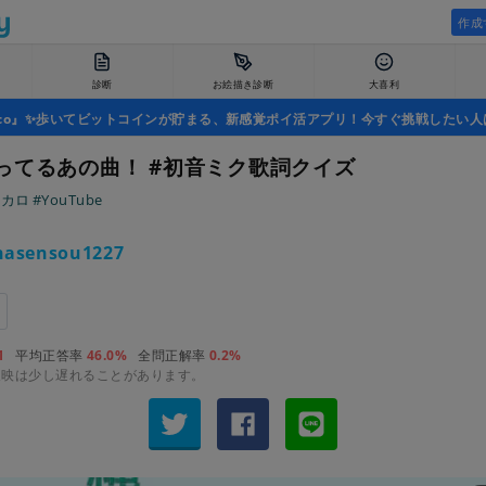
作成
診断
お絵描き診断
大喜利
uco』✨歩いてビットコインが貯まる、新感覚ポイ活アプリ！今すぐ挑戦したい人
ってるあの曲！ #初音ミク歌詞クイズ
ボカロ
#YouTube
hasensou1227
1
平均正答率
46.0%
全問正解率
0.2%
反映は少し遅れることがあります。