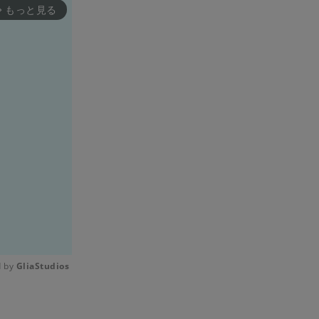
もっと見る
rward_ios
 by 
GliaStudios
Mute