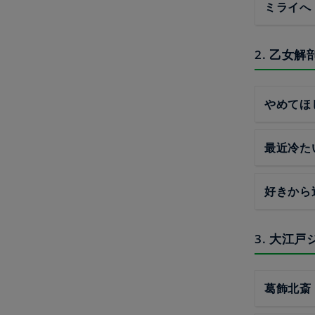
ミライへ
2. 乙女
やめてほ
最近冷た
好きから
3. 大江
葛飾北斎