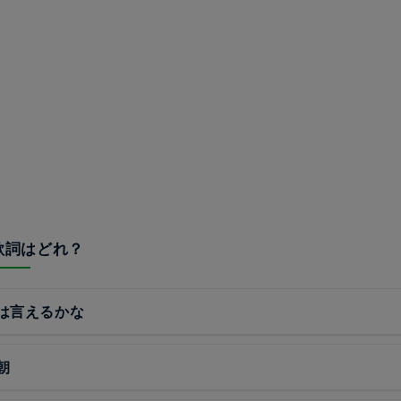
の歌詞はどれ？
は言えるかな
朝