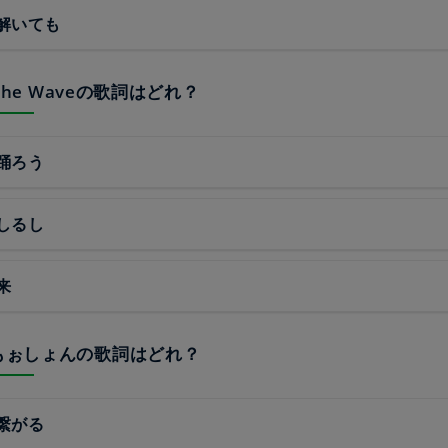
解いても
h The Waveの歌詞はどれ？
踊ろう
しるし
来
ぉもぉしょんの歌詞はどれ？
繋がる