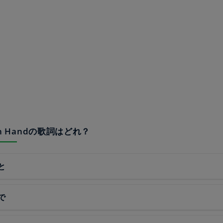
 in Handの歌詞はどれ？
と
で