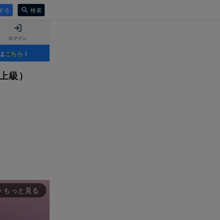
する
検索
ログイン
は
こちら
！
（上級）
もっと見る
rward_ios