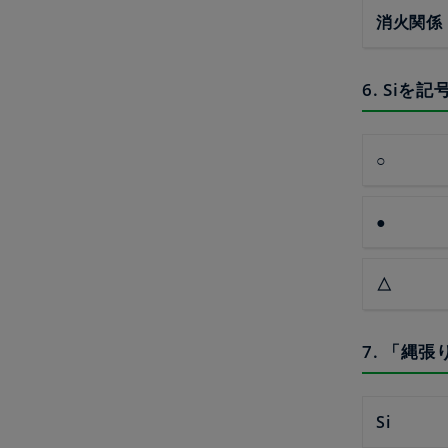
消火関係
6. Siを
○
●
△
7. 「縄
Si