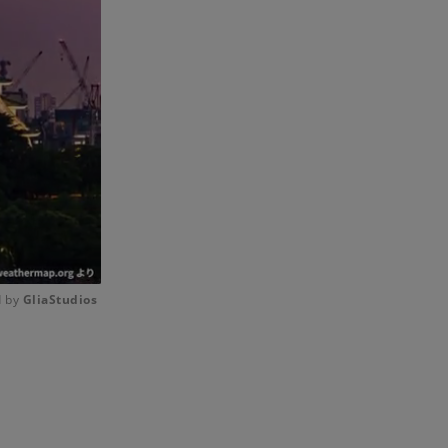
 by 
GliaStudios
Mute