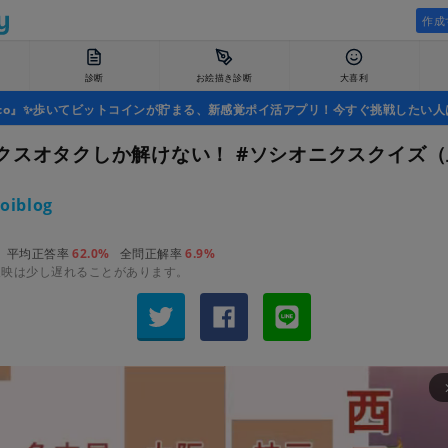
作成
診断
お絵描き診断
大喜利
uco』✨歩いてビットコインが貯まる、新感覚ポイ活アプリ！今すぐ挑戦したい人
クスオタクしか解けない！ #ソシオニクスクイズ
oiblog
平均正答率
62.0%
全問正解率
6.9%
反映は少し遅れることがあります。
arrow_fo