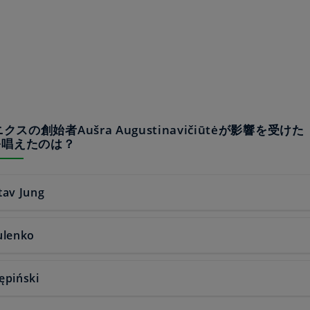
ニクスの創始者Aušra Augustinavičiūtėが影響を受け
を唱えたのは？
tav Jung
ulenko
ępiński