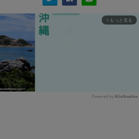
もっと見る
arrow_forward_ios
Powered by 
GliaStudios
Unmute