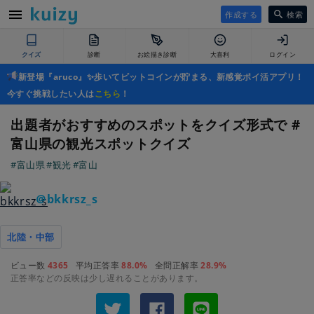
作成する
検索
クイズ
診断
お絵描き診断
大喜利
ログイン
新登場『aruco』✨歩いてビットコインが貯まる、新感覚ポイ活アプリ！
今すぐ挑戦したい人は
こちら
！
出題者がおすすめのスポットをクイズ形式で #
富山県の観光スポットクイズ
#富山県
#観光
#富山
＠bkkrsz_s
北陸・中部
ビュー数
4365
平均正答率
88.0%
全問正解率
28.9%
正答率などの反映は少し遅れることがあります。