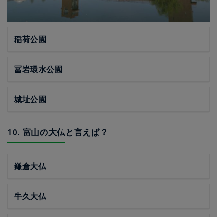
稲荷公園
冨岩環水公園
城址公園
10. 富山の大仏と言えば？
鎌倉大仏
牛久大仏