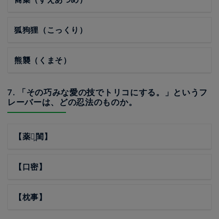
狐狗狸（こっくり）
熊襲（くまそ）
7. 「その巧みな愛の技でトリコにする。」というフ
レーバーは、どの忍法のものか。
【薬師̪閨】
【口密】
【枕事】