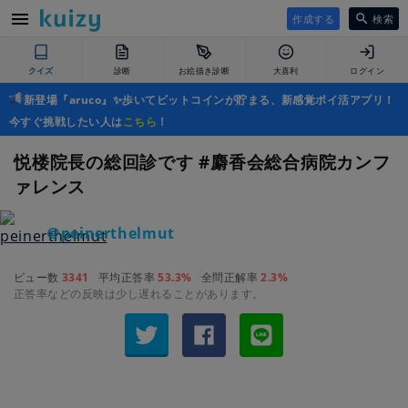
作成する
検索
クイズ
診断
お絵描き診断
大喜利
ログイン
新登場『aruco』✨歩いてビットコインが貯まる、新感覚ポイ活アプリ！
今すぐ挑戦したい人は
こちら
！
悦楼院長の総回診です #麝香会総合病院カンフ
ァレンス
＠peinerthelmut
ビュー数
3341
平均正答率
53.3%
全問正解率
2.3%
正答率などの反映は少し遅れることがあります。