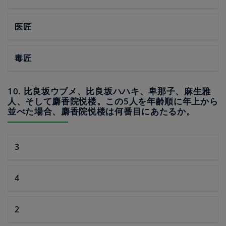
医匠
毒匠
10. 比良坂ウブメ、比良坂ハハキ、卑那子、麻生雅
人、そして麝香院悦楼。この5人を年齢順に年上から
並べた場合、麝香院悦楼は何番目にあたるか。
3
4
2