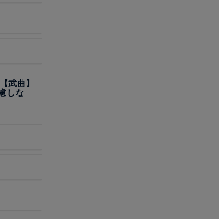
法【武曲】
慮しな