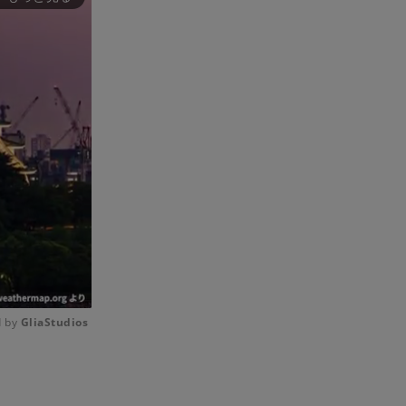
 by 
GliaStudios
Mute