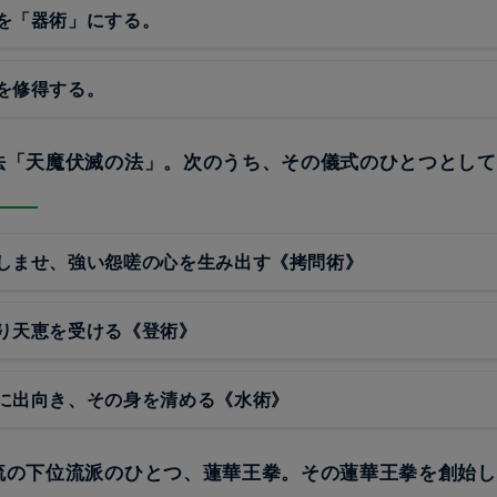
を「器術」にする。
を修得する。
忍法「天魔伏滅の法」。次のうち、その儀式のひとつとし
？
しませ、強い怨嗟の心を生み出す《拷問術》
り天恵を受ける《登術》
に出向き、その身を清める《水術》
神流の下位流派のひとつ、蓮華王拳。その蓮華王拳を創始
？