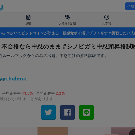
作成
診断
お絵描き診断
大喜利
uco』✨歩いてビットコインが貯まる、新感覚ポイ活アプリ！今すぐ挑戦したい人
、不合格なら中忍のまま #シノビガミ中忍頭昇格試
判ルールブックからのみの出題。中忍向けの昇格試験です。
erthelmut
平均正答率
41.5%
全問正解率
2.2%
反映は少し遅れることがあります。
arrow_fo