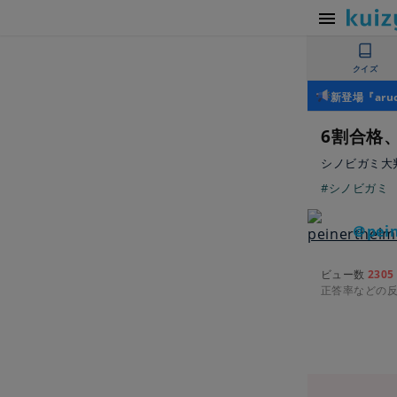
クイズ
新登場『ar
6割合格
シノビガミ大
#シノビガミ
＠pein
ビュー数
2305
正答率などの