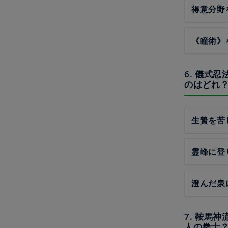
得意分野
《瞳術》
6. 儀式
のはどれ
生贄を苦
霊峰に登
澄んだ泉
7. 鞍馬
人の拳士