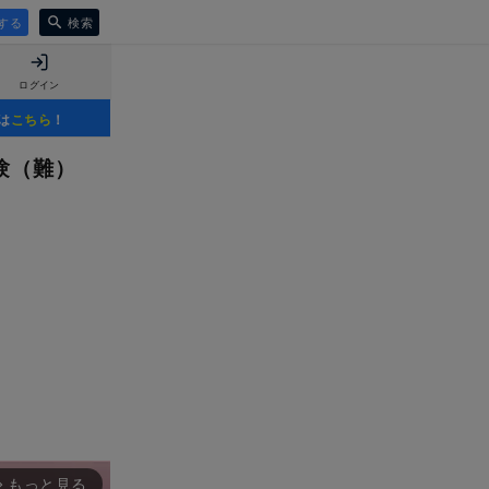
する
検索
ログイン
は
こちら
！
験（難）
もっと見る
rward_ios