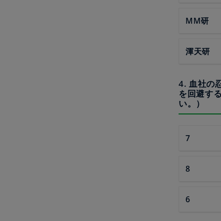
MM研
渾天研
4. 血社
を回避す
い。）
7
8
6