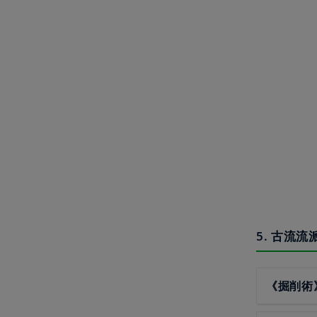
5. 古流
《掘削術