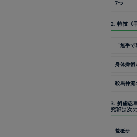
7つ
2. 特技
「無手で
身体操術
鞍馬神流
3. 斜歯
究班は次
荒砥研