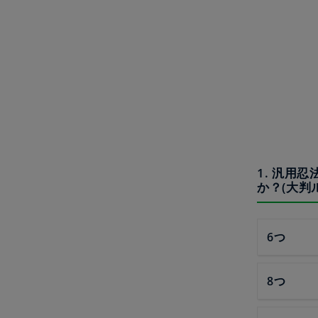
1. 汎用
か？(大判
6つ
8つ