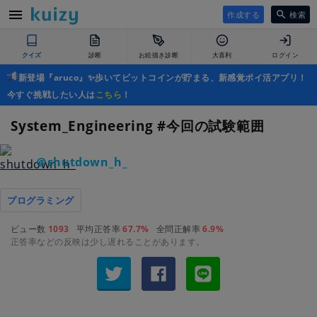
作成する
検索
クイズ
診断
お絵描き診断
大喜利
ログイン
新登場『aruco』✨歩いてビットコインが貯まる、新感覚ポイ活アプリ！
今すぐ挑戦したい人は
こちら
！
System_Engineering #今回の試験範囲
＠shutdown_h_
プログラミング
ビュー数
1093
平均正答率
67.7%
全問正解率
6.9%
正答率などの反映は少し遅れることがあります。