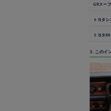
GRスー
トヨタシ
トヨタ86
3. この