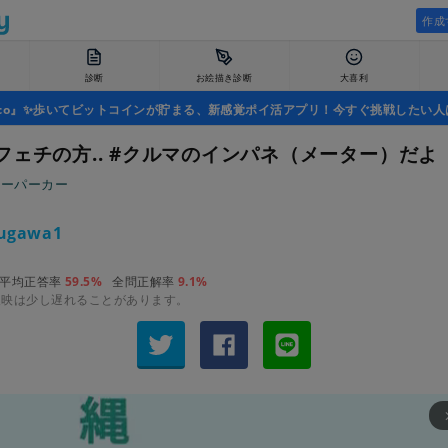
作成
診断
お絵描き診断
大喜利
uco』✨歩いてビットコインが貯まる、新感覚ポイ活アプリ！今すぐ挑戦したい人
フェチの方.. #クルマのインパネ（メーター）だよ
スーパーカー
ugawa1
平均正答率
59.5%
全問正解率
9.1%
反映は少し遅れることがあります。
arrow_fo