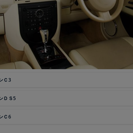
ンＣ3
ンＤＳ5
ンＣ6