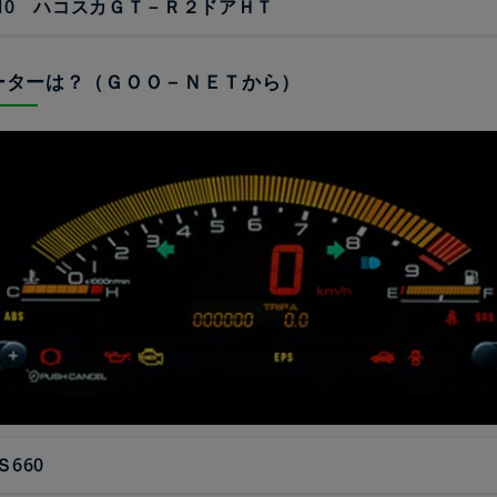
10 ハコスカＧＴ－Ｒ２ドアＨＴ
メーターは？（ＧＯＯ－ＮＥＴから）
660