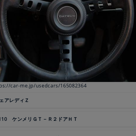
s://car-me.jp/usedcars/165082364
フェアレディＺ
110 ケンメリＧＴ－Ｒ２ドアＨＴ