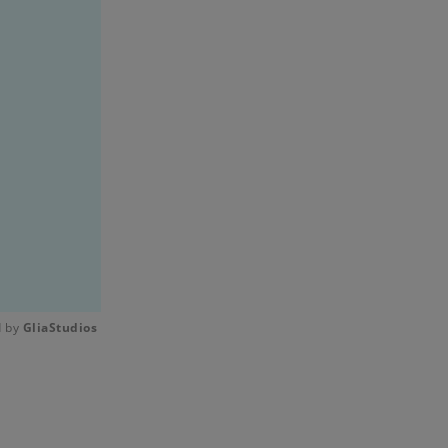
 by 
GliaStudios
Mute