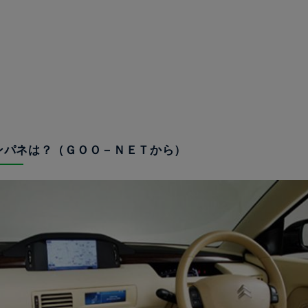
インパネは？（ＧＯＯ－ＮＥＴから）