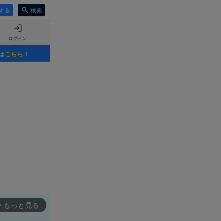
する
検索
ログイン
は
こちら
！
もっと見る
rward_ios