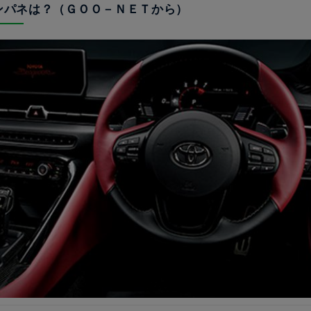
インパネは？（ＧＯＯ－ＮＥＴから）