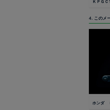
ＫＰＧＣ
4. この
ホンダ Ｓ