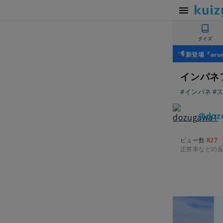
クイズ
新登場『ar
インパネ
#インパネ
#
＠doz
ビュー数
827
正答率などの