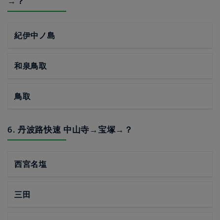
→？
紀伊中ノ島
和泉鳥取
鳥取
6. 丹波路快速 中山寺→宝塚→？
西宮名塩
三田