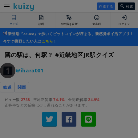
作成する
検索
クイズ
診断
お絵描き診断
大喜利
ログイン
新登場『aruco』✨歩いてビットコインが貯まる、新感覚ポイ活アプリ！
今すぐ挑戦したい人は
こちら
！
隣の駅は、何駅？ #近畿地区JR駅クイズ
＠ihara001
鉄道
関西
ビュー数
2738
平均正答率
74.1%
全問正解率
24.9%
正答率などの反映は少し遅れることがあります。