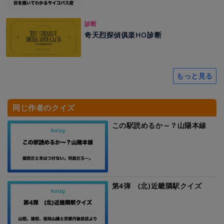
診断
奇天烈探偵俱楽HO診断
もっと見る
同じ作者のクイズ
この駅読めるか～？山陽本線
第4弾 (北)近畿隣駅クイズ