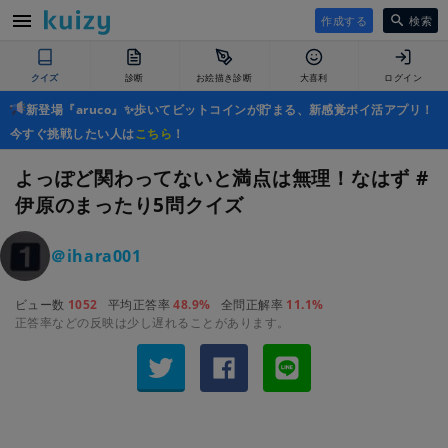
作成する
検索
クイズ
診断
お絵描き診断
大喜利
ログイン
新登場『aruco』✨歩いてビットコインが貯まる、新感覚ポイ活アプリ！
今すぐ挑戦したい人は
こちら
！
よっぽど関わってないと満点は無理！なはず #
伊原のまったり5問クイズ
＠ihara001
ビュー数
1052
平均正答率
48.9%
全問正解率
11.1%
正答率などの反映は少し遅れることがあります。