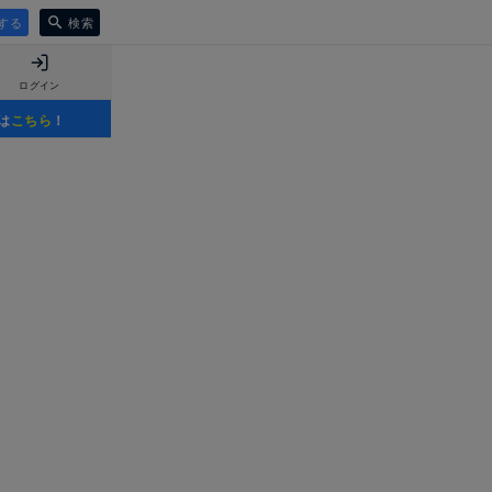
する
検索
ログイン
は
こちら
！