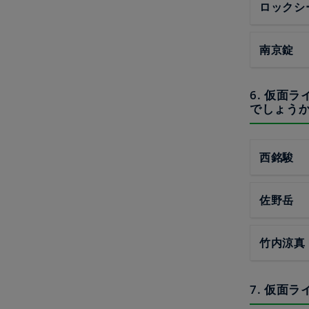
ロックシ
南京錠
6. 仮面
でしょう
西銘駿
佐野岳
竹内涼真
7. 仮面