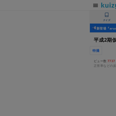
クイズ
新登場『ar
平成2期
特撮
ビュー数
7737
正答率などの