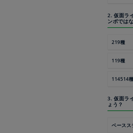
2. 仮面
ンボでは
219種
119種
114514
3. 仮面
ょう？
ベースス