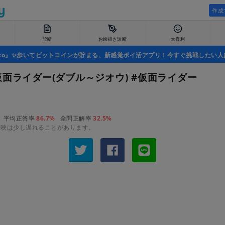
作成
診断
お絵描き診断
大喜利
uco』✨歩いてビットコインが貯まる、新感覚ポイ活アプリ！今すぐ挑戦したい人
仮面ライダー(ダブル～ジオウ) #仮面ライダー
平均正答率
86.7%
全問正解率
32.5%
反映は少し遅れることがあります。