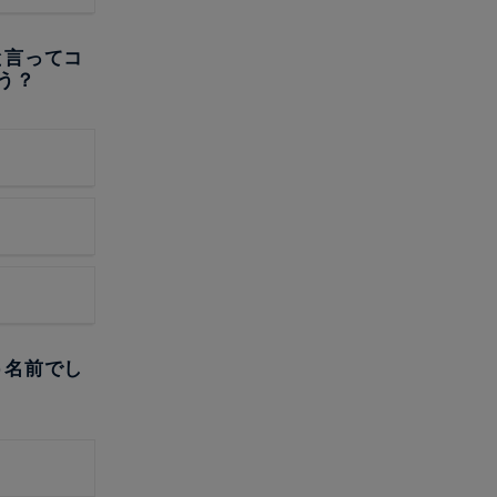
と言ってコ
う？
う名前でし