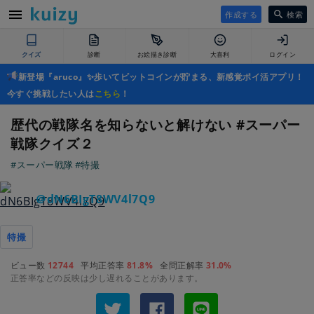
作成する
検索
クイズ
診断
お絵描き診断
大喜利
ログイン
新登場『aruco』✨歩いてビットコインが貯まる、新感覚ポイ活アプリ！
今すぐ挑戦したい人は
こちら
！
歴代の戦隊名を知らないと解けない #スーパー
戦隊クイズ２
#スーパー戦隊
#特撮
＠dN6BIgT8WV4l7Q9
特撮
ビュー数
12744
平均正答率
81.8%
全問正解率
31.0%
正答率などの反映は少し遅れることがあります。