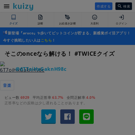
作成する
検索
クイズ
診断
お絵描き診断
大喜利
ログイン
新登場『aruco』✨歩いてビットコインが貯まる、新感覚ポイ活アプリ！
今すぐ挑戦したい人は
こちら
！
そこのonceなら解ける！ #TWICEクイズ
＠6T7oiHxGaknH98c
音楽
ビュー数
6929
平均正答率
63.7%
全問正解率
4.0%
正答率などの反映は少し遅れることがあります。