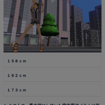
１５８ｃｍ
１６２ｃｍ
１７３ｃｍ