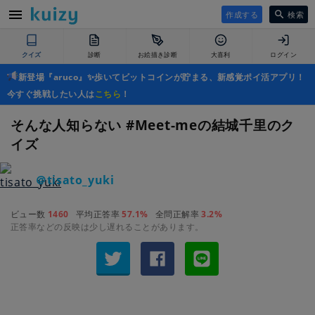
作成する
検索
クイズ
診断
お絵描き診断
大喜利
ログイン
新登場『aruco』✨歩いてビットコインが貯まる、新感覚ポイ活アプリ！
今すぐ挑戦したい人は
こちら
！
そんな人知らない #Meet-meの結城千里のク
イズ
＠tisato_yuki
ビュー数
1460
平均正答率
57.1%
全問正解率
3.2%
正答率などの反映は少し遅れることがあります。