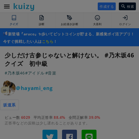
作成する
検索
クイズ
診断
お絵描き診断
大喜利
ログイン
新登場『aruco』✨歩いてビットコインが貯まる、新感覚ポイ活アプリ！
今すぐ挑戦したい人は
こちら
！
少しだけ古参じゃないと解けない。 #乃木坂46
クイズ 初中級
#乃木坂46
#アイドル
#音楽
＠hayami_eng
坂道系
ビュー数
6029
平均正答率
88.4%
全問正解率
39.0%
正答率などの反映は少し遅れることがあります。