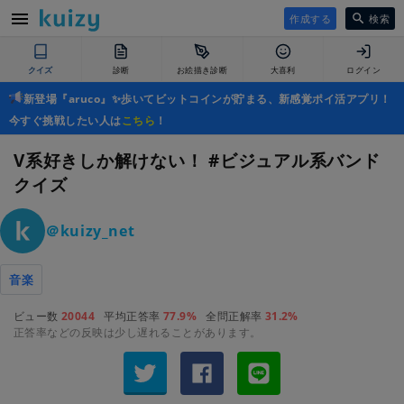
作成する
検索
クイズ
診断
お絵描き診断
大喜利
ログイン
新登場『aruco』✨歩いてビットコインが貯まる、新感覚ポイ活アプリ！
今すぐ挑戦したい人は
こちら
！
V系好きしか解けない！ #ビジュアル系バンド
クイズ
＠kuizy_net
音楽
ビュー数
20044
平均正答率
77.9%
全問正解率
31.2%
正答率などの反映は少し遅れることがあります。