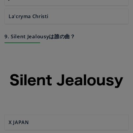
La'cryma Christi
9. Silent Jealousyは誰の曲？
X JAPAN