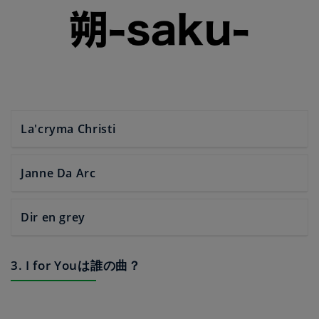
La'cryma Christi
Janne Da Arc
Dir en grey
3. I for Youは誰の曲？