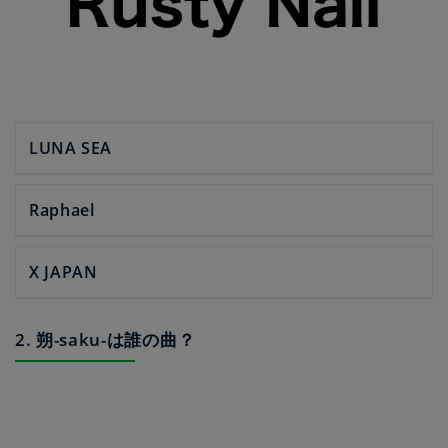
LUNA SEA
Raphael
X JAPAN
2. 朔-saku-は誰の曲？