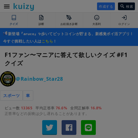
作成する
検索
クイズ
診断
お絵描き診断
大喜利
ログイン
新登場『aruco』✨歩いてビットコインが貯まる、新感覚ポイ活アプリ！
今すぐ挑戦したい人は
こちら
！
F1ファン〜マニアに答えて欲しいクイズ #F1
クイズ
＠Rainbow_Star28
スポーツ
車
ビュー数
13365
平均正答率
76.6%
全問正解率
16.8%
正答率などの反映は少し遅れることがあります。