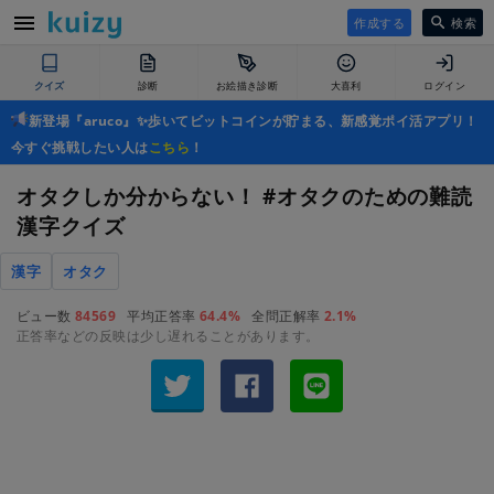
作成する
検索
クイズ
診断
お絵描き診断
大喜利
ログイン
新登場『aruco』✨歩いてビットコインが貯まる、新感覚ポイ活アプリ！
今すぐ挑戦したい人は
こちら
！
オタクしか分からない！ #オタクのための難読
漢字クイズ
漢字
オタク
ビュー数
84569
平均正答率
64.4%
全問正解率
2.1%
正答率などの反映は少し遅れることがあります。