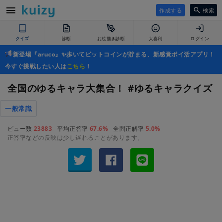
作成する
検索
クイズ
診断
お絵描き診断
大喜利
ログイン
新登場『aruco』✨歩いてビットコインが貯まる、新感覚ポイ活アプリ！
今すぐ挑戦したい人は
こちら
！
全国のゆるキャラ大集合！ #ゆるキャラクイズ
一般常識
ビュー数
23883
平均正答率
67.6%
全問正解率
5.0%
正答率などの反映は少し遅れることがあります。