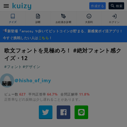
作成する
検索
クイズ
診断
お絵描き診断
大喜利
ログイン
新登場『aruco』✨歩いてビットコインが貯まる、新感覚ポイ活アプリ！
今すぐ挑戦したい人は
こちら
！
欧文フォントを見極めろ！ #絶対フォント感ク
イズ・12
#フォント
#デザイン
＠hisho_of_imy
ビュー数
627
平均正答率
64.7%
全問正解率
11.8%
正答率などの反映は少し遅れることがあります。