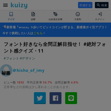
作成する
検索
クイズ
診断
お絵描き診断
大喜利
ログイン
新登場『aruco』✨歩いてビットコインが貯まる、新感覚ポイ活アプリ！
今すぐ挑戦したい人は
こちら
！
フォント好きなら全問正解目指せ！ #絶対フォ
ント感クイズ・11
#フォント
#デザイン
＠hisho_of_imy
ビュー数
1892
平均正答率
56.7%
全問正解率
4.8%
正答率などの反映は少し遅れることがあります。