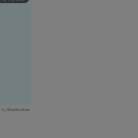
 by 
GliaStudios
Mute