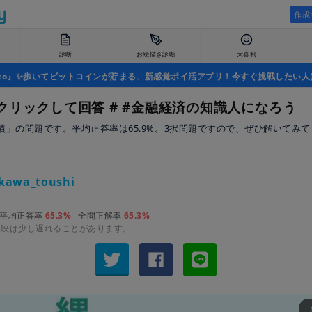
作成
診断
お絵描き診断
大喜利
uco』✨歩いてビットコインが貯まる、新感覚ポイ活アプリ！今すぐ挑戦したい人
クリックして回答 # #金融経済の知識人になろう
債」の問題です。平均正答率は65.9%。3択問題ですので、ぜひ解いてみ
資
kawa_toushi
平均正答率
65.3%
全問正解率
65.3%
反映は少し遅れることがあります。
arrow_fo