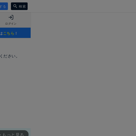
する
検索
ログイン
は
こちら
！
てください。
もっと見る
rward_ios