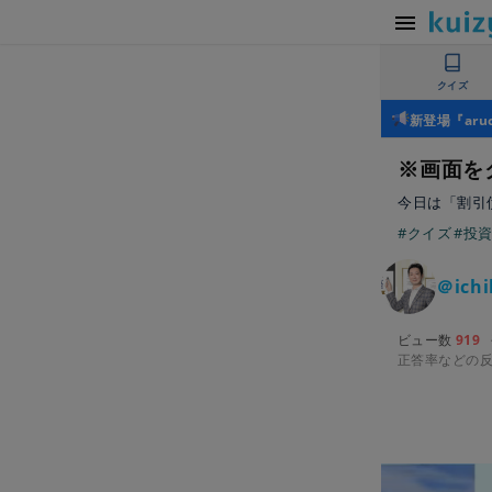
クイズ
新登場『ar
※画面を
今日は「割引
#クイズ
#投
＠ichi
ビュー数
919
正答率などの