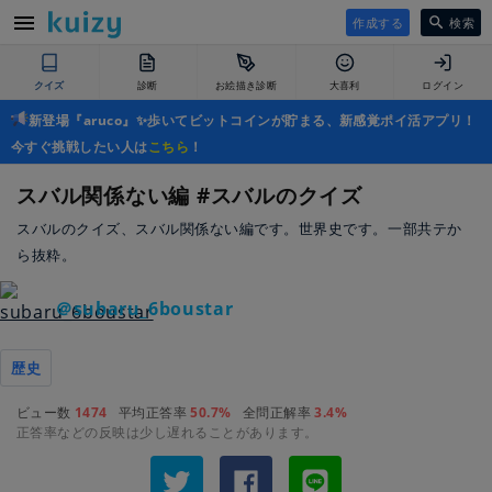
作成する
検索
クイズ
診断
お絵描き診断
大喜利
ログイン
新登場『aruco』✨歩いてビットコインが貯まる、新感覚ポイ活アプリ！
今すぐ挑戦したい人は
こちら
！
スバル関係ない編 #スバルのクイズ
スバルのクイズ、スバル関係ない編です。世界史です。一部共テか
ら抜粋。
＠subaru_6boustar
歴史
ビュー数
1474
平均正答率
50.7%
全問正解率
3.4%
正答率などの反映は少し遅れることがあります。