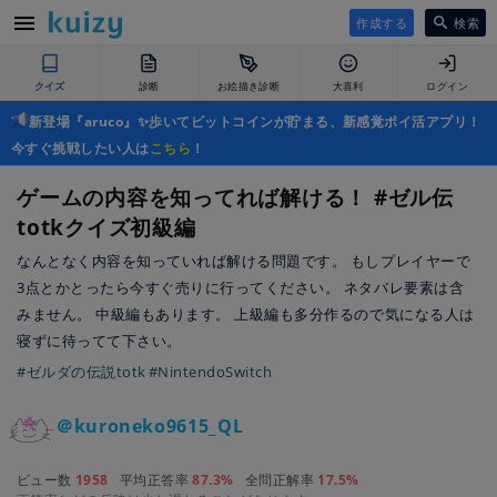
作成する
検索
クイズ
診断
お絵描き診断
大喜利
ログイン
新登場『aruco』✨歩いてビットコインが貯まる、新感覚ポイ活アプリ！
今すぐ挑戦したい人は
こちら
！
ゲームの内容を知ってれば解ける！ #ゼル伝
totkクイズ初級編
なんとなく内容を知っていれば解ける問題です。 もしプレイヤーで
3点とかとったら今すぐ売りに行ってください。 ネタバレ要素は含
みません。 中級編もあります。 上級編も多分作るので気になる人は
寝ずに待ってて下さい。
#ゼルダの伝説totk
#NintendoSwitch
＠kuroneko9615_QL
ビュー数
1958
平均正答率
87.3%
全問正解率
17.5%