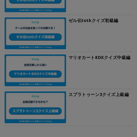
ゼル伝totkクイズ初級編
マリオカート8DXクイズ中級編
スプラトゥーン3クイズ上級編