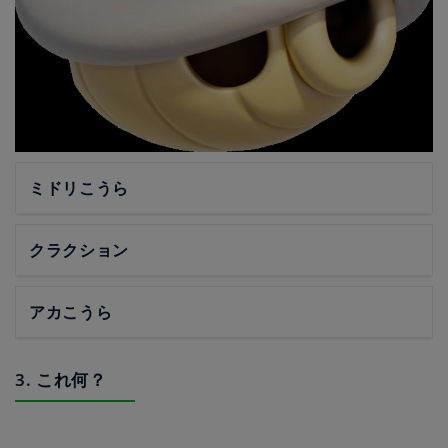
ミドリこうら
クラクション
アカこうら
3. これ何？