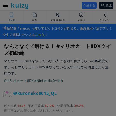
作成する
検索
クイズ
診断
お絵描き診断
大喜利
ログイン
新登場『aruco』✨歩いてビットコインが貯まる、新感覚ポイ活アプリ！
今すぐ挑戦したい人は
こちら
！
なんとなくで解ける！ #マリオカート8DXクイ
ズ初級編
マリオカート8DXをやっていない人でも勘で解けくらいの難易度で
す。もしマリオカート8DXをやっている人で一問でも間違えたら重
症です。
#マリオカート8DX
#NintendoSwitch
＠kuroneko9615_QL
ビュー数
1627
平均正答率
87.9%
全問正解率
39.7%
正答率などの反映は少し遅れることがあります。