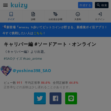
作成する
検索
クイズ
診断
お絵描き診断
大喜利
ログイン
新登場『aruco』✨歩いてビットコインが貯まる、新感覚ポイ活アプリ！
今すぐ挑戦したい人は
こちら
！
キャリバー編 #ソードアート・オンライン
《キャリバー編》より出題。
#SAOクイズ
#sao_anime
＠yoshino398_SAO
ビュー数
911
平均正答率
86.6%
全問正解率
44.8%
正答率などの反映は少し遅れることがあります。