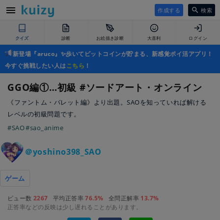
作成する
検索
クイズ
診断
お絵描き診断
大喜利
ログイン
新登場『aruco』✨歩いてビットコインが貯まる、新感覚ポイ活アプリ！
今すぐ挑戦したい人は
こちら
！
GGO編①…初級 #ソードアート・オンライン
《ファントム・バレット編》より出題。SAOを知っていれば解ける
レベルの初級問題です。
#SAO
#sao_anime
＠yoshino398_SAO
ゲーム
ビュー数
2267
平均正答率
76.5%
全問正解率
13.7%
正答率などの反映は少し遅れることがあります。