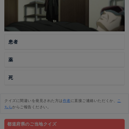
患者
薬
死
クイズに間違いを発見された方は
作者
に直接ご連絡いただくか、
こ
ちら
からご報告ください。
都道府県のご当地クイズ