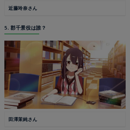
近藤玲奈さん
5. 郡千景役は誰？
田澤茉純さん