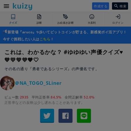
作成する
検索
クイズ
診断
お絵描き診断
大喜利
ログイン
新登場『aruco』✨歩いてビットコインが貯まる、新感覚ポイ活アプリ！
今すぐ挑戦したい人は
こちら
！
これは、わかるかな？ #ゆゆゆい声優クイズ♥️
💙💛💚💜🧡🤍
その名の通り『勇者であるシリーズ』の声優名です。
＠NA_TOGO_SLiner
ビュー数
2935
平均正答率
84.5%
全問正解率
52.0%
正答率などの反映は少し遅れることがあります。