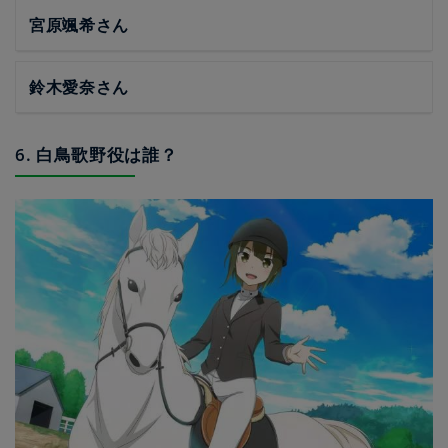
宮原颯希さん
鈴木愛奈さん
6. 白鳥歌野役は誰？