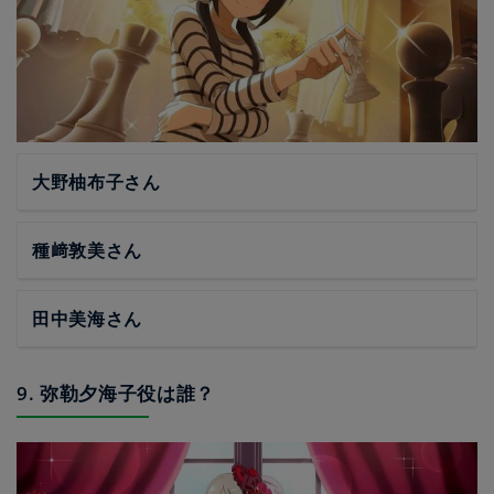
大野柚布子さん
種﨑敦美さん
田中美海さん
9. 弥勒夕海子役は誰？