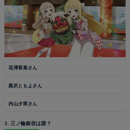
花澤香菜さん
黒沢ともよさん
内山夕実さん
3. 三ノ輪銀役は誰？