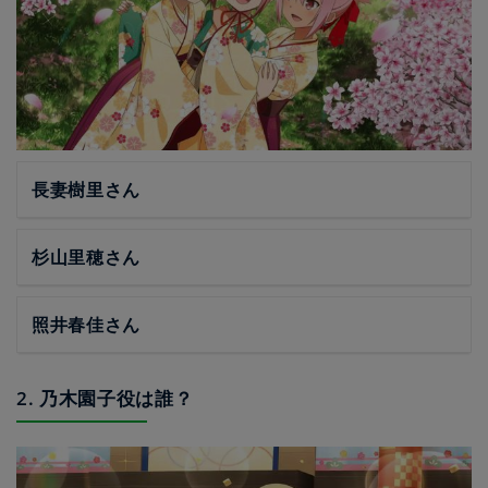
長妻樹里さん
杉山里穂さん
照井春佳さん
2. 乃木園子役は誰？