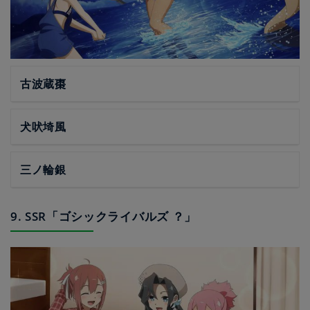
古波蔵棗
犬吠埼風
三ノ輪銀
9. SSR「ゴシックライバルズ ？」