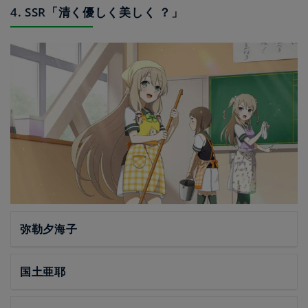
4. SSR「清く優しく美しく ？」
弥勒夕海子
国土亜耶