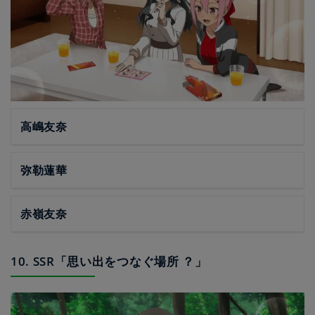
高嶋友奈
弥勒蓮華
赤嶺友奈
10. SSR「思い出をつなぐ場所 ？」