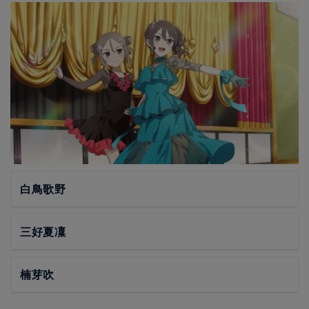
白鳥歌野
三好夏凜
楠芽吹