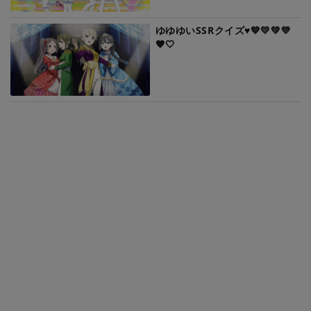
ゆゆゆいSSRクイズ♥️💙💛💚💜
🧡🤍