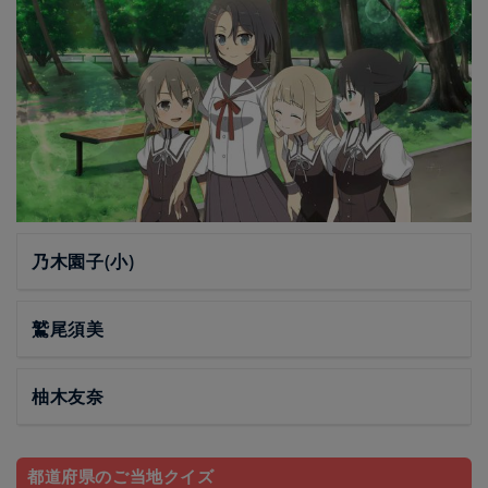
乃木園子(小)
鷲尾須美
柚木友奈
都道府県のご当地クイズ