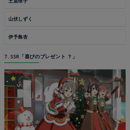
土居球子
山伏しずく
伊予島杏
7. SSR「喜びのプレゼント ？」