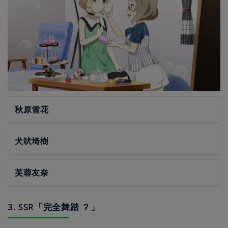
秋原雪花
犬吠埼樹
芙蓉友奈
3. SSR「完全舞踏 ？」