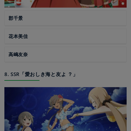
郡千景
花本美佳
高嶋友奈
8. SSR「愛おしき海と友よ ？」