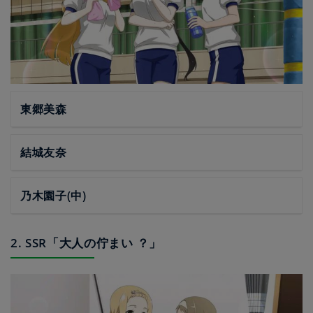
東郷美森
結城友奈
乃木園子(中)
2. SSR「大人の佇まい ？」