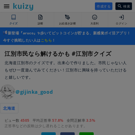
作成する
検索
クイズ
診断
お絵描き診断
大喜利
ログイン
新登場『aruco』✨歩いてビットコインが貯まる、新感覚ポイ活アプリ！
今すぐ挑戦したい人は
こちら
！
江別市民なら解けるかも #江別市クイズ
北海道江別市のクイズです。出来心で作りました。市民じゃない人
もぜひ一度遊んでみてください！江別市に興味を持っていただける
と嬉しいです。
＠gijinka_good
北海道
ビュー数
4505
平均正答率
57.8%
全問正解率
3.5%
正答率などの反映は少し遅れることがあります。