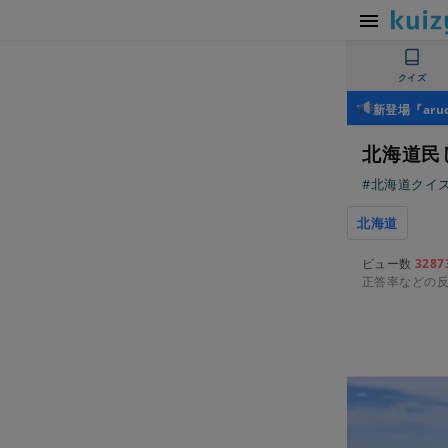
クイズ
新登場『ar
北海道民
#北海道クイ
北海道
ビュー数
3287
正答率などの