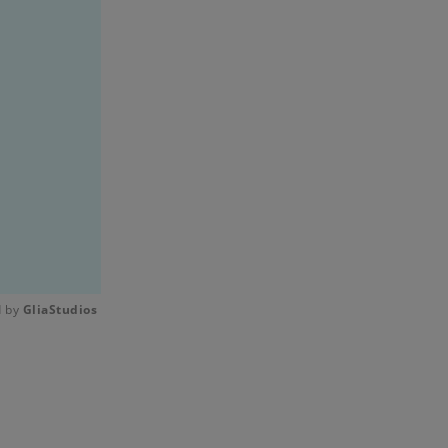
 by 
GliaStudios
Mute