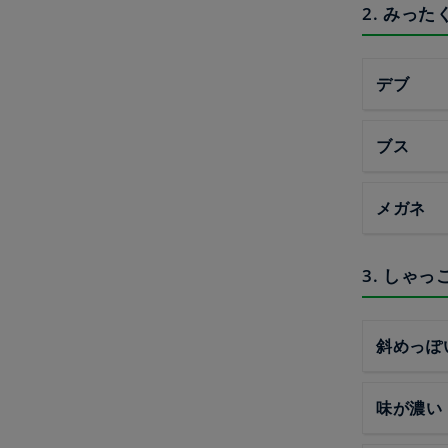
2. みった
デブ
ブス
メガネ
3. しゃっ
斜めっぽ
味が濃い