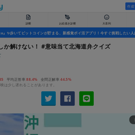
作成
診断
お絵描き診断
大喜利
uco』✨歩いてビットコインが貯まる、新感覚ポイ活アプリ！今すぐ挑戦したい人
しか解けない！ #意味当て北海道弁クイズ
ズ
35
平均正答率
88.4%
全問正解率
44.5%
反映は少し遅れることがあります。
arrow_fo