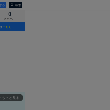
する
検索
ログイン
は
こちら
！
もっと見る
rward_ios