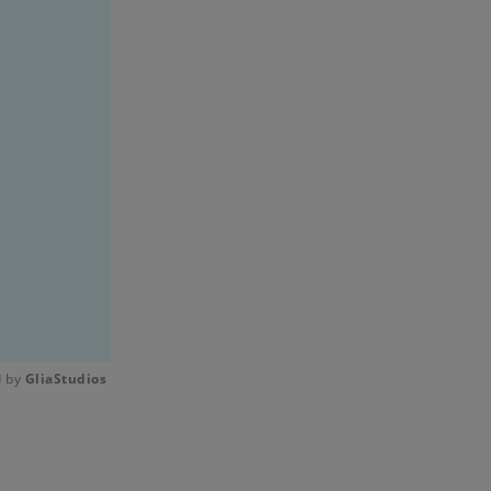
 by 
GliaStudios
Mute