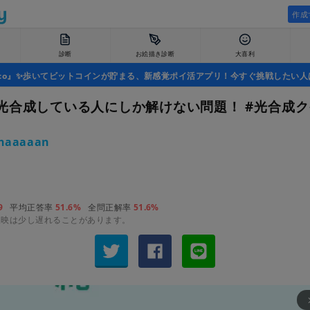
作成
診断
お絵描き診断
大喜利
uco』✨歩いてビットコインが貯まる、新感覚ポイ活アプリ！今すぐ挑戦したい人
光合成している人にしか解けない問題！ #光合成ク
haaaaan
9
平均正答率
51.6%
全問正解率
51.6%
反映は少し遅れることがあります。
arrow_fo