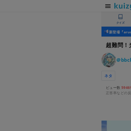
クイズ
新登場『ar
超難問！
＠bbc
ネタ
ビュー数
5946
正答率などの