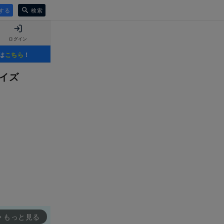
する
検索
ログイン
は
こちら
！
イズ
もっと見る
rward_ios