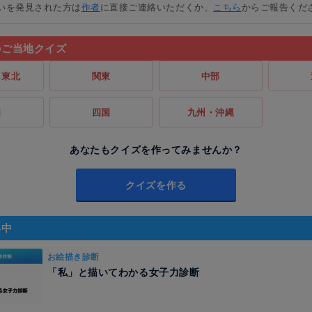
いを発見された方は
作者
に直接ご連絡いただくか、
こちら
からご報告くだ
のご当地クイズ
・東北
関東
中部
国
四国
九州・沖縄
あなたもクイズを作ってみませんか？
クイズを作る
昇中
お絵描き診断
「私」と描いてわかる女子力診断