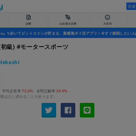
作成
診断
お絵描き診断
大喜利
uco』✨歩いてビットコインが貯まる、新感覚ポイ活アプリ！今すぐ挑戦したい人
(初級) #モータースポーツ
lekashi
平均正答率
72.6%
全問正解率
28.0%
反映は少し遅れることがあります。