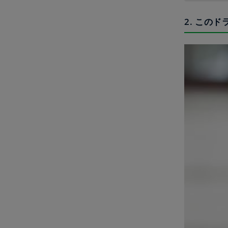
2. この