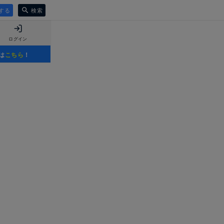
する
検索
ログイン
は
こちら
！