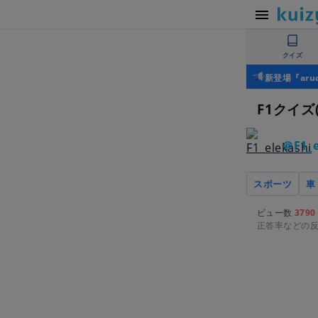
クイズ
新登場『ar
F1クイズ
＠F1_e
スポーツ
車
ビュー数
3790
正答率などの