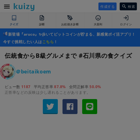
作成する
検索
クイズ
診断
お絵描き診断
大喜利
ログイン
新登場『aruco』✨歩いてビットコインが貯まる、新感覚ポイ活アプリ！
今すぐ挑戦したい人は
こちら
！
伝統食からB級グルメまで #石川県の食クイズ
＠beitaikoem
ビュー数
1187
平均正答率
87.8%
全問正解率
50.0%
正答率などの反映は少し遅れることがあります。