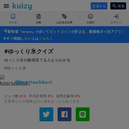
作成する
検索
クイズ
診断
お絵描き診断
大喜利
ログイン
新登場『aruco』✨歩いてビットコインが貯まる、新感覚ポイ活アプリ！
今すぐ挑戦したい人は
こちら
！
#ゆっくり氷クイズ
ゆっくり氷の動画見てる人ならわかる
#ゆっくり氷
＠kooriuukkuri
ビュー数
614
平均正答率
0%
全問正解率
0%
正答率などの反映は少し遅れることがあります。