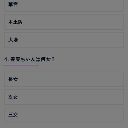
華宮
本土防
大場
4. 春美ちゃんは何女？
長女
次女
三女