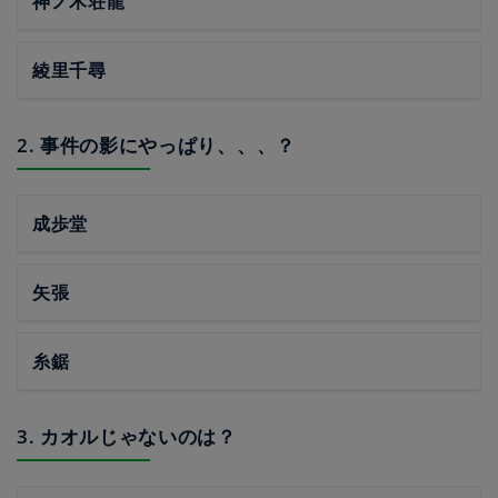
神ノ木荘龍
綾里千尋
2. 事件の影にやっぱり、、、？
成歩堂
矢張
糸鋸
3. カオルじゃないのは？