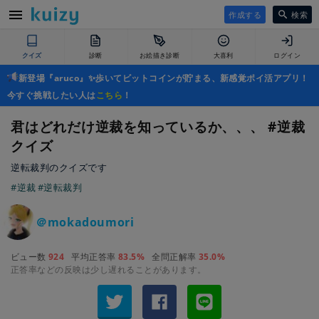
作成する
検索
クイズ
診断
お絵描き診断
大喜利
ログイン
新登場『aruco』✨歩いてビットコインが貯まる、新感覚ポイ活アプリ！
今すぐ挑戦したい人は
こちら
！
君はどれだけ逆裁を知っているか、、、 #逆裁
クイズ
逆転裁判のクイズです
#逆裁
#逆転裁判
＠mokadoumori
ビュー数
924
平均正答率
83.5%
全問正解率
35.0%
正答率などの反映は少し遅れることがあります。