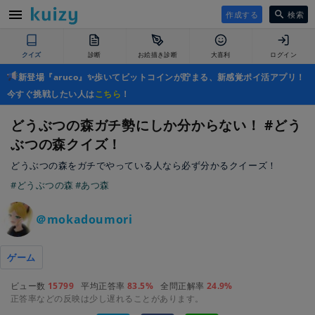
作成する
検索
クイズ
診断
お絵描き診断
大喜利
ログイン
新登場『aruco』✨歩いてビットコインが貯まる、新感覚ポイ活アプリ！
今すぐ挑戦したい人は
こちら
！
どうぶつの森ガチ勢にしか分からない！ #どう
ぶつの森クイズ！
どうぶつの森をガチでやっている人なら必ず分かるクイーズ！
#どうぶつの森
#あつ森
＠mokadoumori
ゲーム
ビュー数
15799
平均正答率
83.5%
全問正解率
24.9%
正答率などの反映は少し遅れることがあります。