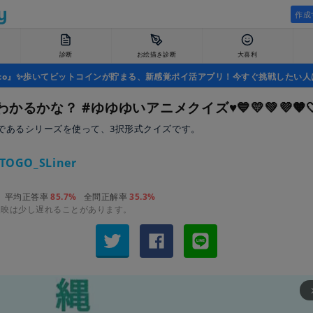
作成
診断
お絵描き診断
大喜利
uco』✨歩いてビットコインが貯まる、新感覚ポイ活アプリ！今すぐ挑戦したい人
かるかな？ #ゆゆゆいアニメクイズ♥️💙💛💚💜🧡
であるシリーズを使って、3択形式クイズです。
TOGO_SLiner
平均正答率
85.7%
全問正解率
35.3%
反映は少し遅れることがあります。
arrow_fo