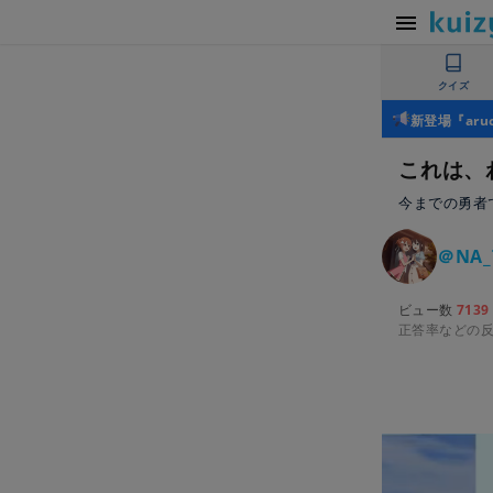
クイズ
新登場『ar
これは、わ
今までの勇者
＠NA_
ビュー数
7139
正答率などの