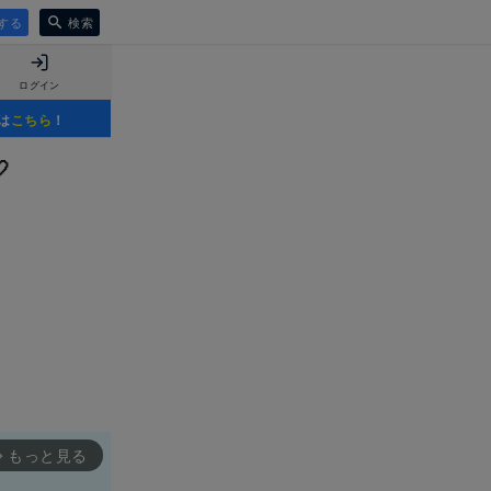
する
検索
ログイン
は
こちら
！

もっと見る
rward_ios