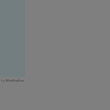
 by 
GliaStudios
Mute