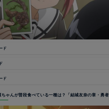
ード
ド
ード
夏凜ちゃんが普段食べている一種は？「結城友奈の章・勇