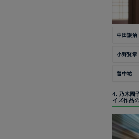
中田譲治
小野賢章
畠中祐
4. 乃木
イズ作品