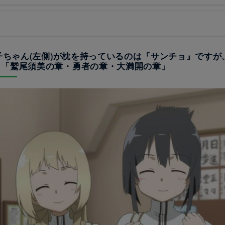
園子ちゃん(左側)が枕を持っているのは『サンチョ』です
？「鷲尾須美の章・勇者の章・大満開の章」