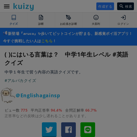
作成する
検索
クイズ
診断
お絵描き診断
大喜利
ログイン
新登場『aruco』✨歩いてビットコインが貯まる、新感覚ポイ活アプリ！
今すぐ挑戦したい人は
こちら
！
( )にはいる言葉は？ 中学1年生レベル #英語
クイズ
中学１年生で習う内容の英語クイズです。
#アルパカクイズ
＠Englishagainsp
ビュー数
775
平均正答率
94.4%
全問正解率
66.7%
正答率などの反映は少し遅れることがあります。