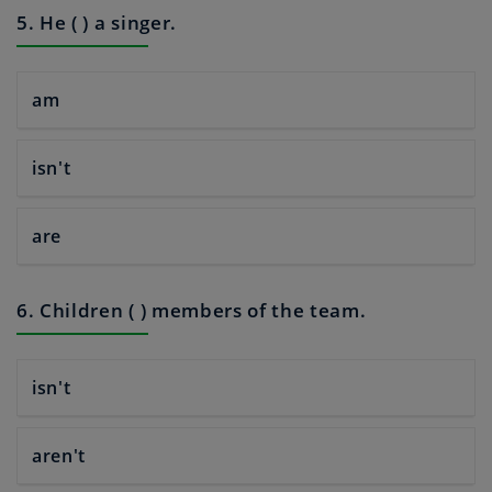
5. He ( ) a singer.
am
isn't
are
6. Children ( ) members of the team.
isn't
aren't