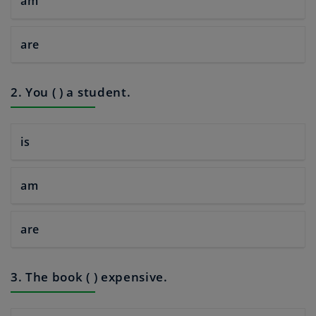
am
are
2. You ( ) a student.
is
am
are
3. The book ( ) expensive.