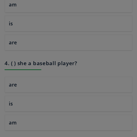
am
is
are
4. ( ) she a baseball player?
are
is
am