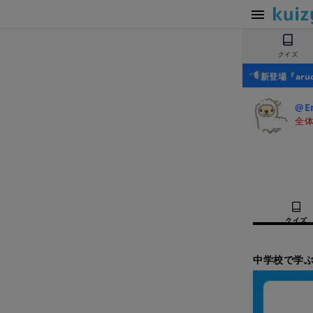
クイズ
新登場『ar
@En
全体
クイズ
中学校で学ぶ