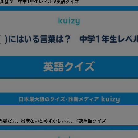
る言葉は？ 中学1年生レベル #英語クイズ
内容だよ。出来ないと恥ずかしいよ。 #英単語クイズ