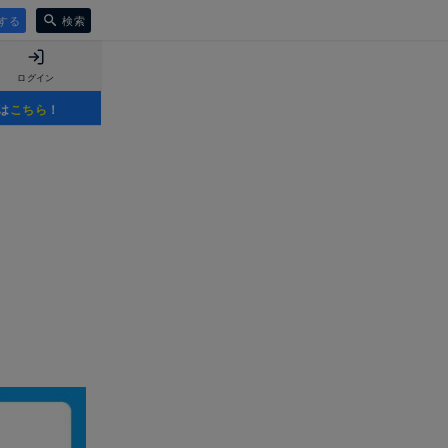
する
検索
ログイン
は
こちら
！