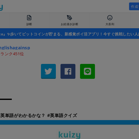
作成
診断
お絵描き診断
大喜利
uco』✨歩いてビットコインが貯まる、新感覚ポイ活アプリ！今すぐ挑戦したい人
glishagainsp
ランク451位
英単語がわかるかな？ #英単語クイズ