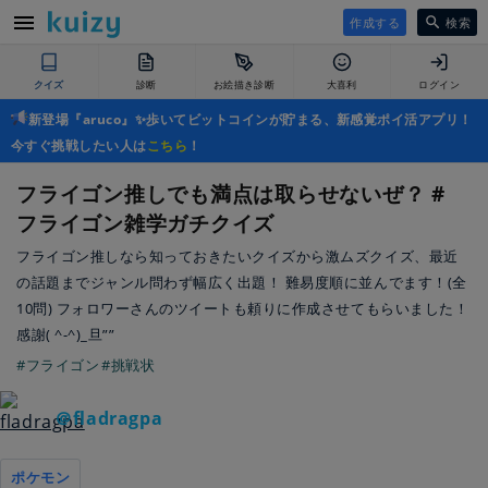
作成する
検索
クイズ
診断
お絵描き診断
大喜利
ログイン
新登場『aruco』✨歩いてビットコインが貯まる、新感覚ポイ活アプリ！
今すぐ挑戦したい人は
こちら
！
フライゴン推しでも満点は取らせないぜ？ #
フライゴン雑学ガチクイズ
フライゴン推しなら知っておきたいクイズから激ムズクイズ、最近
の話題までジャンル問わず幅広く出題！ 難易度順に並んでます！(全
10問) フォロワーさんのツイートも頼りに作成させてもらいました！
感謝( ^-^)_旦””
#フライゴン
#挑戦状
＠fladragpa
ポケモン