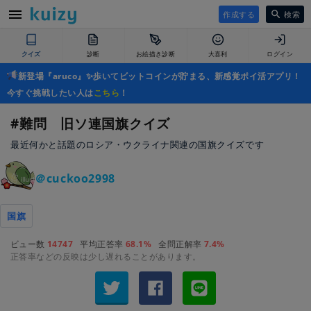
作成する
検索
クイズ
診断
お絵描き診断
大喜利
ログイン
新登場『aruco』✨歩いてビットコインが貯まる、新感覚ポイ活アプリ！
今すぐ挑戦したい人は
こちら
！
#難問 旧ソ連国旗クイズ
最近何かと話題のロシア・ウクライナ関連の国旗クイズです
＠cuckoo2998
国旗
ビュー数
14747
平均正答率
68.1%
全問正解率
7.4%
正答率などの反映は少し遅れることがあります。