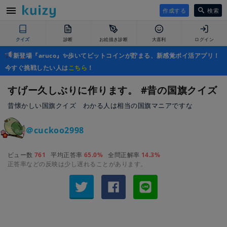
作成する
検索
クイズ
診断
お絵描き診断
大喜利
ログイン
新登場『aruco』✨歩いてビットコインが貯まる、新感覚ポイ活アプリ！
今すぐ挑戦したい人は
こちら
！
すげー久しぶりに作ります。 #昔の国旗クイズ
昔懐かしい国旗クイズ わかる人は相当の国旗マニアですな
＠cuckoo2998
ビュー数
761
平均正答率
65.0%
全問正解率
14.3%
正答率などの反映は少し遅れることがあります。