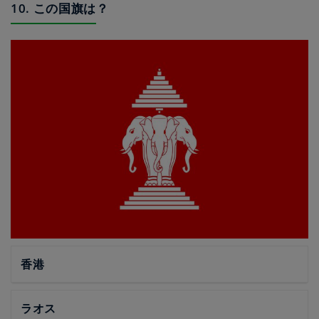
10. この国旗は？
香港
ラオス