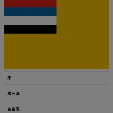
宋
満州国
秦帝国