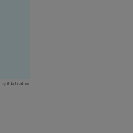
 by 
GliaStudios
Mute