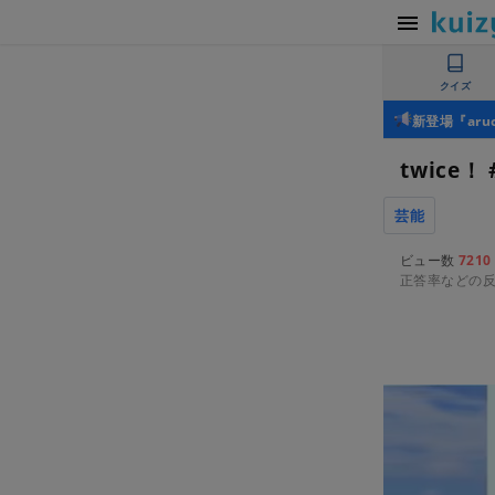
クイズ
新登場『ar
twice！
芸能
ビュー数
7210
正答率などの