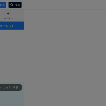
する
検索
ログイン
は
こちら
！
もっと見る
rward_ios