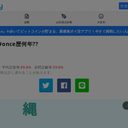
作成
診断
お絵描き診断
大喜利
uco』✨歩いてビットコインが貯まる、新感覚ポイ活アプリ！今すぐ挑戦したい人
 #once歴何年??
平均正答率
89.8%
全問正解率
59.6%
反映は少し遅れることがあります。
arrow_fo