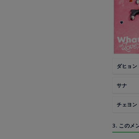
ダヒョン
サナ
チェヨン
3. この