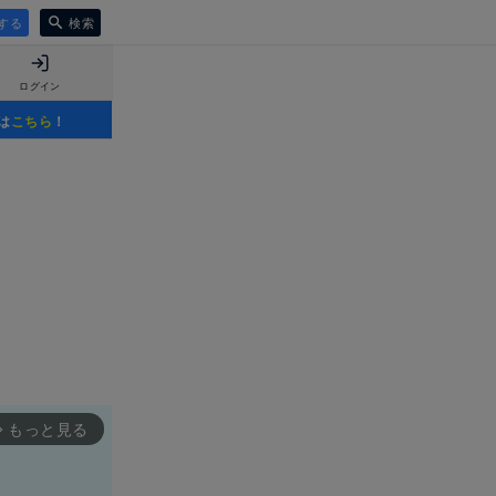
する
検索
ログイン
は
こちら
！
もっと見る
rward_ios