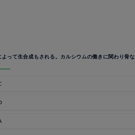
浴によって生合成もされる。カルシウムの働きに関わり骨
る
C
D
A