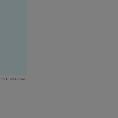
 by 
GliaStudios
Mute