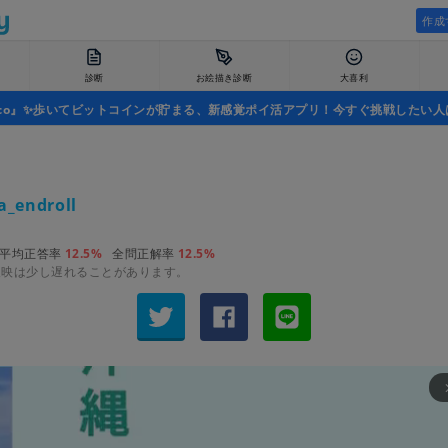
作成
診断
お絵描き診断
大喜利
uco』✨歩いてビットコインが貯まる、新感覚ポイ活アプリ！今すぐ挑戦したい人
a_endroll
平均正答率
12.5%
全問正解率
12.5%
反映は少し遅れることがあります。
arrow_fo