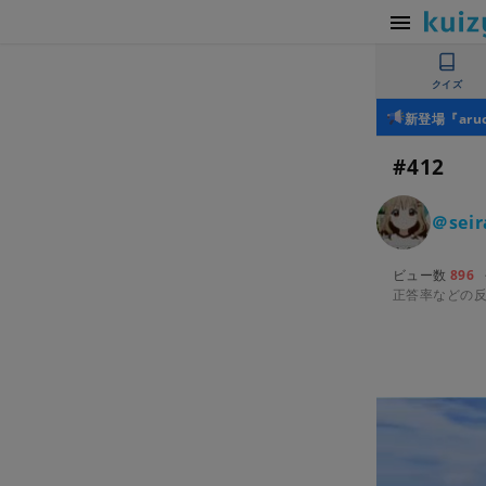
クイズ
新登場『ar
#412
＠seir
ビュー数
896
正答率などの