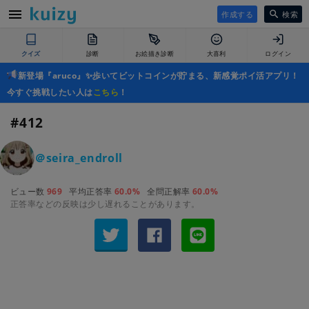
作成する
検索
クイズ
診断
お絵描き診断
大喜利
ログイン
新登場『aruco』✨歩いてビットコインが貯まる、新感覚ポイ活アプリ！
今すぐ挑戦したい人は
こちら
！
#412
＠seira_endroll
ビュー数
969
平均正答率
60.0%
全問正解率
60.0%
正答率などの反映は少し遅れることがあります。