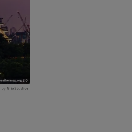
 by 
GliaStudios
Mute