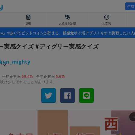
作成
診断
お絵描き診断
大喜利
uco』✨歩いてビットコインが貯まる、新感覚ポイ活アプリ！今すぐ挑戦したい人
ー実感クイズ #ディグリー実感クイズ
kun_mighty
平均正答率
59.4%
全問正解率
5.6%
反映は少し遅れることがあります。
arrow_fo