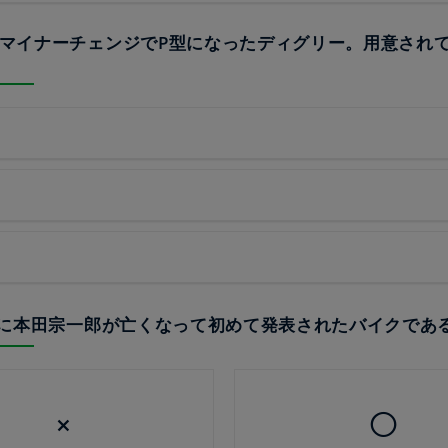
目のマイナーチェンジでP型になったディグリー。用意され
？
91年に本田宗一郎が亡くなって初めて発表されたバイクであ
×
◯