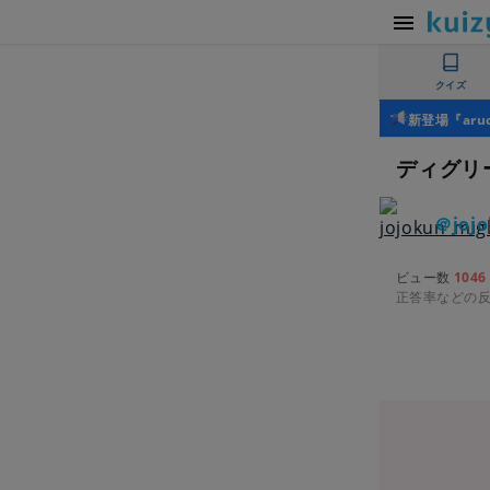
クイズ
新登場『ar
ディグリ
＠jojo
ビュー数
1046
正答率などの