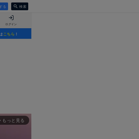
する
検索
ログイン
は
こちら
！
もっと見る
rward_ios