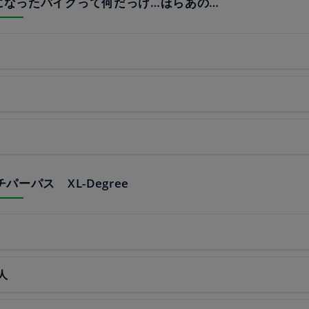
スになったバイクって何だっけ…ほらあの…
ルチパーパス XL-Degree
人