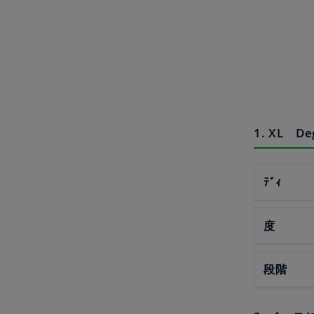
1. XL 
ﾃﾞｨ
度
段階